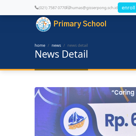
enrol
(021) 7587 0770
humas@gisserpong.sch.id
Primary School
home
news
news detail
News Detail