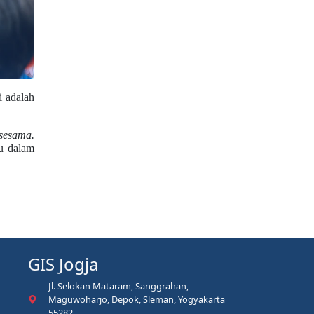
i adalah
sesama.
u dalam
GIS Jogja
Jl. Selokan Mataram, Sanggrahan,
Maguwoharjo, Depok, Sleman, Yogyakarta
55282