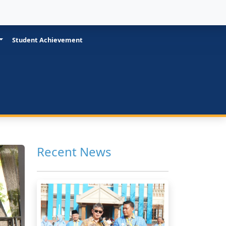
Student Achievement
Recent News