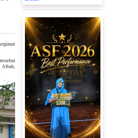
kegiatan
tersebut
l Albab,